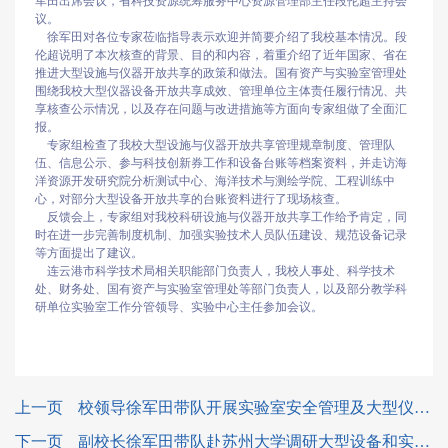
军田出席会议，省科技资源统筹服务中心资源管理部主任段伦超主持会
议。
徐军田对各位专家莅临指导表示欢迎并简要介绍了我校基本情况。段
伦超说明了本次核查的背景、目的和内容，着重介绍了近年国家、省在
推进大型设施与仪器开放共享的政策和做法。国有资产与实验室管理处
围绕我校大型仪器设备开放共享成效、管理单位主体责任履行情况、共
享核查公示情况，以及存在问题与改进措施等方面向专家组做了全面汇
报。
专家组检查了我校大型设施与仪器开放共享管理规章制度、管理队
伍、信息公示、参与科技创新券工作和设备台账等档案资料，并走访海
洋资源开发研究院分析测试中心、海洋技术与测绘学院、工程训练中
心，对部分大型设备开放共享的台账资料进行了现场核查。
反馈会上，专家组对我校科研设施与仪器开放共享工作给予肯定，同
时在进一步完善制度机制、加强实验技术人员队伍建设、规范设备记录
等方面提出了建议。
连云港市科学技术局相关职能部门负责人，我校人事处、科学技术
处、财务处、国有资产与实验室管理处等部门负责人，以及部分教学科
研单位实验室工作分管领导、实验中心主任参加会议。
上一页
校领导徐军田带队开展实验室安全管理及大型仪器设备使用情况检查工作
下一页
副校长徐军田带队赴苏州大学调研大型设备和实验室管理工作