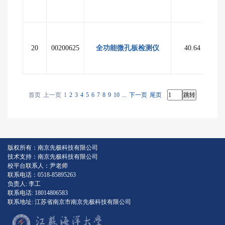
20
00200625
全功能微孔板检测仪
40.64
至
首页
上一页
1
2
3
4
5
6
7
8
9
10
...
下一页
尾页
版权所有：南京先极科技有限公司
技术支持：南京先极科技有限公司
校平台联系人：尹老师
联系电话：0518-85895263
负责人: 李工
联系电话: 18014806583
联系地址: 江苏省南京市南京先极科技有限公司