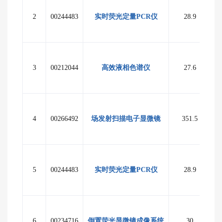
2
00244483
实时荧光定量PCR仪
28.9
海
3
00212044
高效液相色谱仪
27.6
海
4
00266492
场发射扫描电子显微镜
351.5
5
00244483
实时荧光定量PCR仪
28.9
海
6
00234716
倒置荧光显微镜成像系统
30